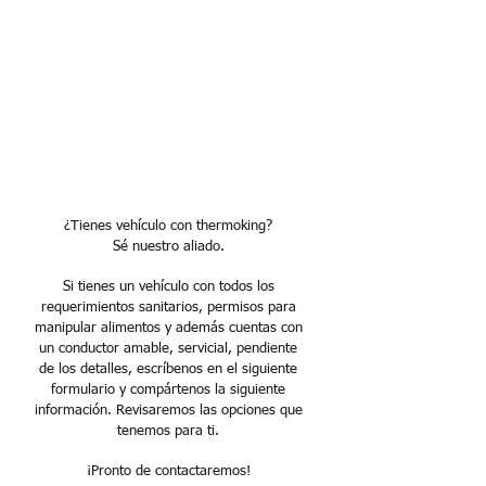
Si tienes excelente actitud de
servicio, proactividad y dispuesto
a aprender, envíanos tu hoja de
vida al correo
logifresh24@gmail.com
Pronto te contactaremos.
¿Tienes vehículo con thermoking?
Sé nuestro aliado.
Si tienes un vehículo con todos los
requerimientos sanitarios, permisos para
manipular alimentos y además cuentas con
un conductor amable, servicial, pendiente
de los detalles, escríbenos en el siguiente
formulario y compártenos la siguiente
información. Revisaremos las opciones que
tenemos para ti.
¡Pronto de contactaremos!