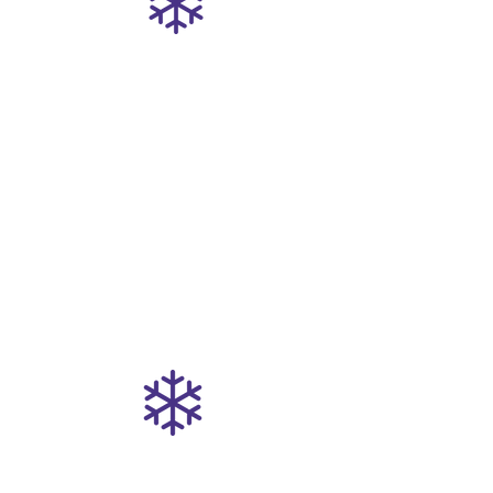
¿Quieres ser conductor?
Si tienes una excelente actitud de
servicio, proactivo, dispuesto a
aprender y a entender la
necesidad de nuestros clientes,
cuentas con licencia C1 vigente y
todos los papeles en regla,
envíanos tu hoja de vida al correo
logifresh24@gmail.com
Pronto te contactaremos.
¿Quieres ser auxiliar de vehículo?